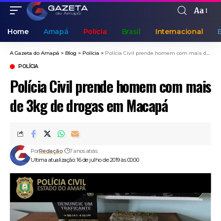
Aa
Home
Amapá
Polícia
Brasil
Internacional
A Gazeta do Amapá
>
Blog
>
Polícia
>
Polícia Civil prende homem com mais de 3kg de drogas em Macapá
POLÍCIA
Polícia Civil prende homem com mais
de 3kg de drogas em Macapá
Por
Redação
7 anos atrás
Ultima atualização: 16 de julho de 2019 às 00:00