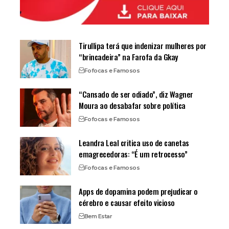
Tirullipa terá que indenizar mulheres por
“brincadeira” na Farofa da Gkay
Fofocas e Famosos
“Cansado de ser odiado”, diz Wagner
Moura ao desabafar sobre política
Fofocas e Famosos
Leandra Leal critica uso de canetas
emagrecedoras: “É um retrocesso”
Fofocas e Famosos
Apps de dopamina podem prejudicar o
cérebro e causar efeito vicioso
Bem Estar