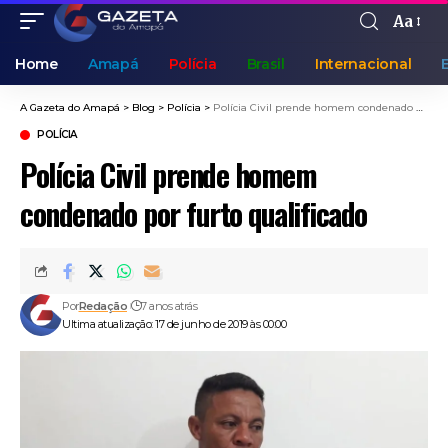
Aa
Home
Amapá
Polícia
Brasil
Internacional
A Gazeta do Amapá
>
Blog
>
Polícia
>
Polícia Civil prende homem condenado por furto qualificado
POLÍCIA
Polícia Civil prende homem
condenado por furto qualificado
Por
Redação
7 anos atrás
Ultima atualização: 17 de junho de 2019 às 00:00