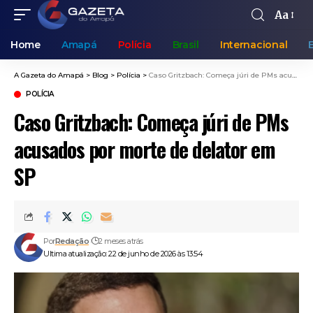
Aa
Home
Amapá
Polícia
Brasil
Internacional
A Gazeta do Amapá
>
Blog
>
Polícia
>
Caso Gritzbach: Começa júri de PMs acusados por morte de delator em SP
POLÍCIA
Caso Gritzbach: Começa júri de PMs
acusados por morte de delator em
SP
Por
Redação
2 meses atrás
Ultima atualização: 22 de junho de 2026 às 13:54