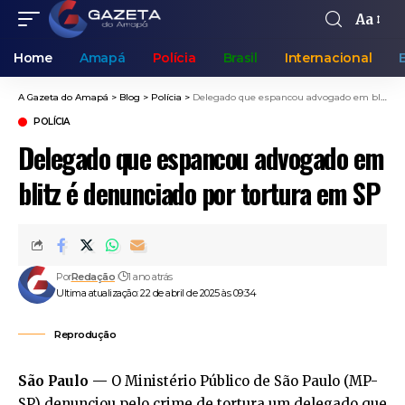
Aa
Home
Amapá
Polícia
Brasil
Internacional
A Gazeta do Amapá
>
Blog
>
Polícia
>
Delegado que espancou advogado em blitz é denunciado por tortura em SP
POLÍCIA
Delegado que espancou advogado em
blitz é denunciado por tortura em SP
Por
Redação
1 ano atrás
Ultima atualização: 22 de abril de 2025 às 09:34
Reprodução
São Paulo —
O Ministério Público de São Paulo (MP-
SP) denunciou pelo crime de tortura um delegado que