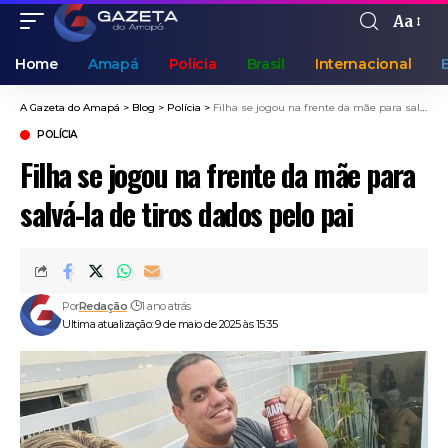
Aa
Home
Amapá
Polícia
Brasil
Internacional
A Gazeta do Amapá
>
Blog
>
Polícia
>
Filha se jogou na frente da mãe para salvá-la de tiros dados pelo pai
POLÍCIA
Filha se jogou na frente da mãe para
salvá-la de tiros dados pelo pai
Por
Redação
1 ano atrás
Ultima atualização: 9 de maio de 2025 às 15:35