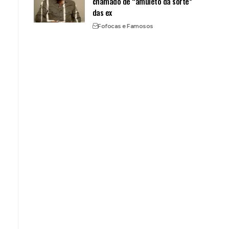
chamado de “amuleto da sorte”
das ex
Fofocas e Famosos