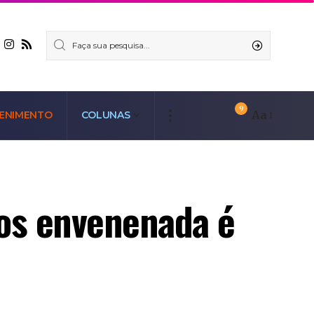
9
Aa
ENIMENTO
COLUNAS
nos envenenada é