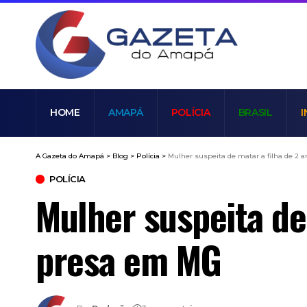
HOME
AMAPÁ
POLÍCIA
BRASIL
I
A Gazeta do Amapá
>
Blog
>
Polícia
>
Mulher suspeita de matar a filha de 2
POLÍCIA
Mulher suspeita de
presa em MG