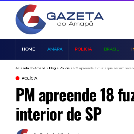
HOME
AMAPÁ
POLÍCIA
BRASIL
I
A Gazeta do Amapá
>
Blog
>
Polícia
>
PM apreende 18 fuzis que seriam levado
POLÍCIA
PM apreende 18 fuz
interior de SP