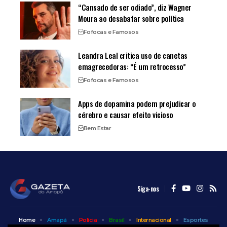
“Cansado de ser odiado”, diz Wagner
Moura ao desabafar sobre política
Fofocas e Famosos
Leandra Leal critica uso de canetas
emagrecedoras: “É um retrocesso”
Fofocas e Famosos
Apps de dopamina podem prejudicar o
cérebro e causar efeito vicioso
Bem Estar
Siga-nos
Home
Amapá
Polícia
Brasil
Internacional
Esportes