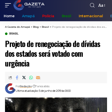
Aa
Home
Amapá
Polícia
Brasil
Internacional
A Gazeta do Amapá
>
Blog
>
Brasil
>
Projeto de renegociação de dívidas dos estados será votado com urgência
BRASIL
Projeto de renegociação de dívidas
dos estados será votado com
urgência
Por
Redação
7 anos atrás
Ultima atualização: 5 de junho de 2019 às 00:00