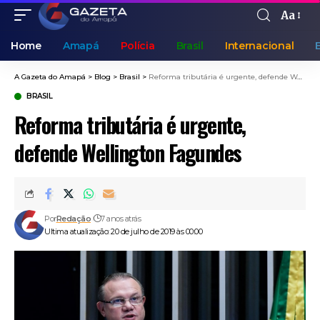
Aa
Home
Amapá
Polícia
Brasil
Internacional
A Gazeta do Amapá
>
Blog
>
Brasil
>
Reforma tributária é urgente, defende Wellington Fagundes
BRASIL
Reforma tributária é urgente,
defende Wellington Fagundes
Por
Redação
7 anos atrás
Ultima atualização: 20 de julho de 2019 às 00:00