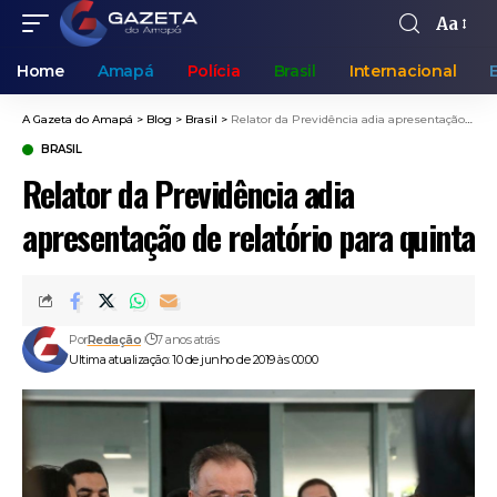
Aa
Home
Amapá
Polícia
Brasil
Internacional
A Gazeta do Amapá
>
Blog
>
Brasil
>
Relator da Previdência adia apresentação de relatório para quinta
BRASIL
Relator da Previdência adia
apresentação de relatório para quinta
Por
Redação
7 anos atrás
Ultima atualização: 10 de junho de 2019 às 00:00