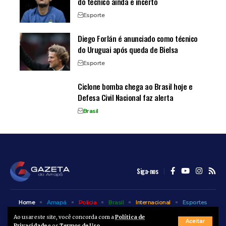
do técnico ainda é incerto
Esporte
Diego Forlán é anunciado como técnico
do Uruguai após queda de Bielsa
Esporte
Ciclone bomba chega ao Brasil hoje e
Defesa Civil Nacional faz alerta
Brasil
Siga-nos
Home
Amapá
Polícia
Brasil
Internacional
Esportes
Bem Estar
Entretenimento
Colunas
Ao usar este site, você concorda com a
Política de
Aceitar
Privacidade
e os
Termos de Uso
.