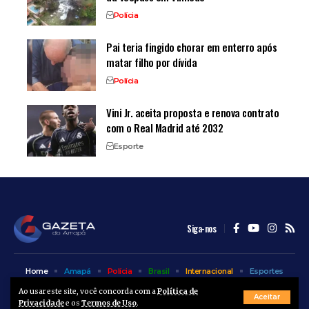
Polícia
Pai teria fingido chorar em enterro após
matar filho por dívida
Polícia
Vini Jr. aceita proposta e renova contrato
com o Real Madrid até 2032
Esporte
Siga-nos
Home
Amapá
Polícia
Brasil
Internacional
Esportes
Bem Estar
Entretenimento
Colunas
Ao usar este site, você concorda com a
Política de
Aceitar
Privacidade
e os
Termos de Uso
.
© A Gazeta do Amapá - 2025. Todos os direitos reservados.