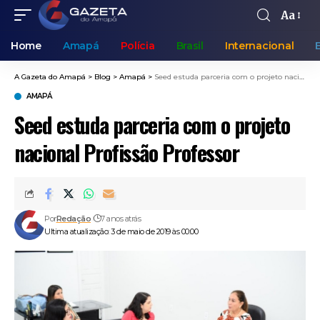
Aa
Home
Amapá
Polícia
Brasil
Internacional
A Gazeta do Amapá
>
Blog
>
Amapá
>
Seed estuda parceria com o projeto nacional Profissão Professor
AMAPÁ
Seed estuda parceria com o projeto
nacional Profissão Professor
Por
Redação
7 anos atrás
Ultima atualização: 3 de maio de 2019 às 00:00