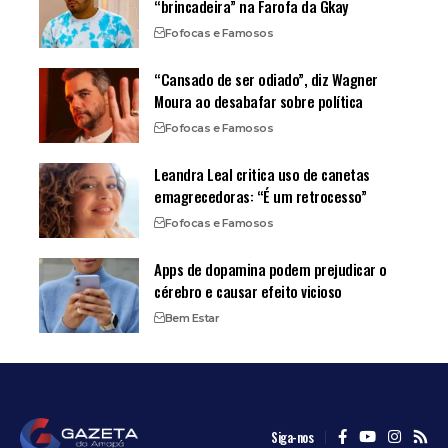
“brincadeira” na Farofa da Gkay
Fofocas e Famosos
“Cansado de ser odiado”, diz Wagner
Moura ao desabafar sobre política
Fofocas e Famosos
Leandra Leal critica uso de canetas
emagrecedoras: “É um retrocesso”
Fofocas e Famosos
Apps de dopamina podem prejudicar o
cérebro e causar efeito vicioso
Bem Estar
Siga-nos