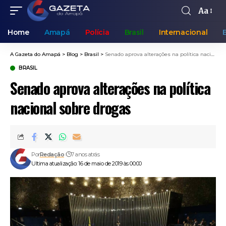
Aa
Home
Amapá
Polícia
Brasil
Internacional
A Gazeta do Amapá
>
Blog
>
Brasil
>
Senado aprova alterações na política nacional sobre drogas
BRASIL
Senado aprova alterações na política
nacional sobre drogas
Por
Redação
7 anos atrás
Ultima atualização: 16 de maio de 2019 às 00:00