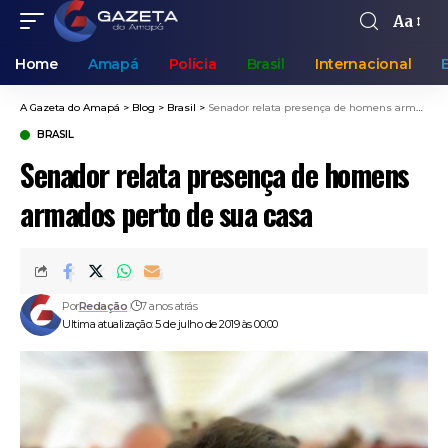
Aa
Home
Amapá
Polícia
Brasil
Internacional
A Gazeta do Amapá
>
Blog
>
Brasil
>
Senador relata presença de homens armados perto de sua casa
BRASIL
Senador relata presença de homens
armados perto de sua casa
Por
Redação
7 anos atrás
Ultima atualização: 5 de julho de 2019 às 00:00