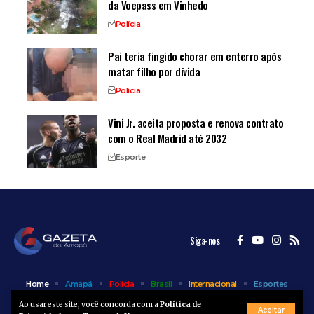
da Voepass em Vinhedo
Polícia
Pai teria fingido chorar em enterro após
matar filho por dívida
Polícia
Vini Jr. aceita proposta e renova contrato
com o Real Madrid até 2032
Esporte
Siga-nos
Home
Amapá
Polícia
Brasil
Internacional
Esportes
Bem Estar
Entretenimento
Colunas
Ao usar este site, você concorda com a
Política de
Aceitar