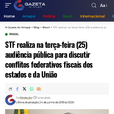
Aa
Home
Amapá
Polícia
Brasil
Internacional
A Gazeta do Amapá
>
Blog
>
Brasil
>
STF realiza na terça-feira (25) audiência pública para discutir conflitos federativos fiscais dos estados e da União
BRASIL
STF realiza na terça-feira (25)
audiência pública para discutir
conflitos federativos fiscais dos
estados e da União
Por
Redação
7 anos atrás
Ultima atualização: 24 de junho de 2019 às 00:00