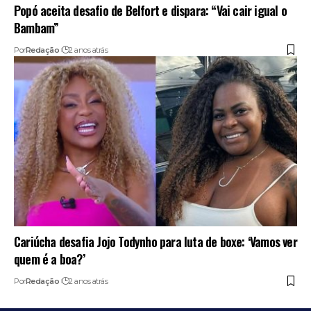
Popó aceita desafio de Belfort e dispara: “Vai cair igual o
Bambam”
Por
Redação
2 anos atrás
Cariúcha desafia Jojo Todynho para luta de boxe: ‘Vamos ver
quem é a boa?’
Por
Redação
2 anos atrás