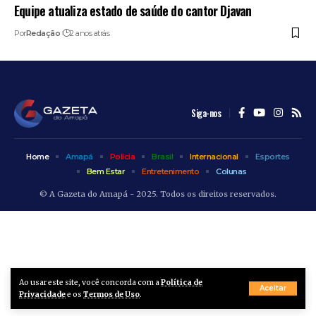
Equipe atualiza estado de saúde do cantor Djavan
Por
Redação
2 anos atrás
Siga-nos
Home
Amapá
Polícia
Brasil
Internacional
Esportes
Bem Estar
Entretenimento
Colunas
© A Gazeta do Amapá - 2025. Todos os direitos reservados.
Ao usar este site, você concorda com a
Política de
Aceitar
Privacidade
e os
Termos de Uso
.