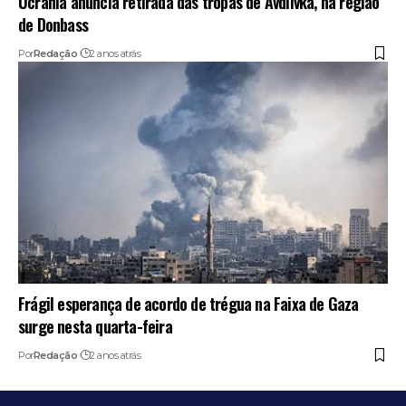
Ucrânia anuncia retirada das tropas de Avdiivka, na região
de Donbass
Por
Redação
2 anos atrás
Frágil esperança de acordo de trégua na Faixa de Gaza
surge nesta quarta-feira
Por
Redação
2 anos atrás