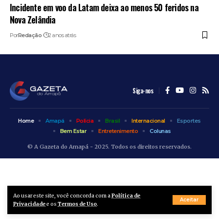
Incidente em voo da Latam deixa ao menos 50 feridos na
Nova Zelândia
Por
Redação
2 anos atrás
Siga-nos
Home
Amapá
Polícia
Brasil
Internacional
Esportes
Bem Estar
Entretenimento
Colunas
© A Gazeta do Amapá - 2025. Todos os direitos reservados.
Ao usar este site, você concorda com a
Política de
Aceitar
Privacidade
e os
Termos de Uso
.