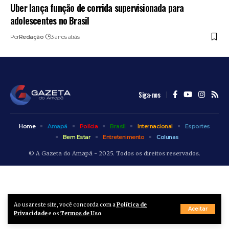
Uber lança função de corrida supervisionada para
adolescentes no Brasil
Por
Redação
3 anos atrás
Siga-nos
Home
Amapá
Polícia
Brasil
Internacional
Esportes
Bem Estar
Entretenimento
Colunas
© A Gazeta do Amapá - 2025. Todos os direitos reservados.
Ao usar este site, você concorda com a
Política de
Aceitar
Privacidade
e os
Termos de Uso
.