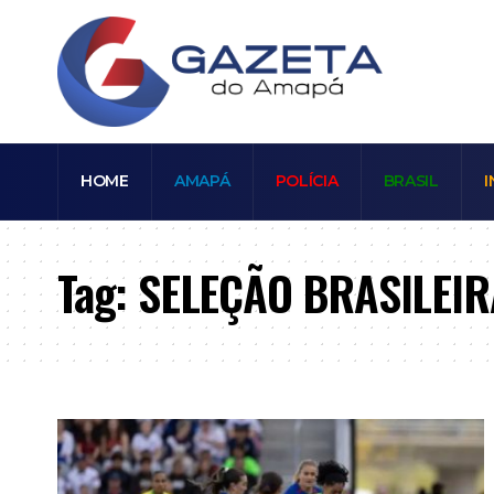
HOME
AMAPÁ
POLÍCIA
BRASIL
I
Tag:
SELEÇÃO BRASILEIR