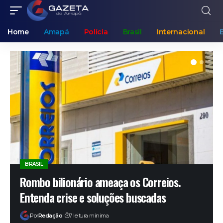
Home
Amapá
Polícia
Brasil
Internacional
BRASIL
Rombo bilionário ameaça os Correios.
Entenda crise e soluções buscadas
Por
Redação
7 leitura mínima