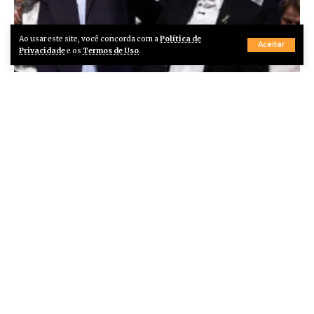
Ao usar este site, você concorda com a
Política de
Aceitar
Privacidade
e os
Termos de Uso
.
Flávio anuncia Alfredo Gaspar como vice em chapa pura à
Presidência
Por
Redação
13 horas atrás