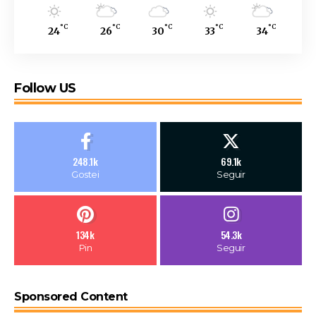
°C
°C
°C
°C
°C
24
26
30
33
34
Follow US
248.1k
69.1k
Gostei
Seguir
134k
54.3k
Pin
Seguir
Sponsored Content