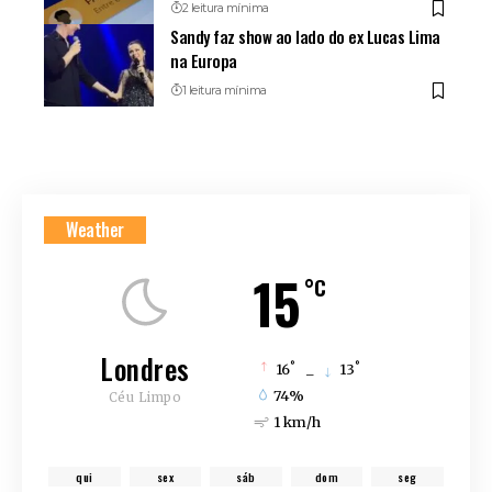
2 leitura mínima
Sandy faz show ao lado do ex Lucas Lima
na Europa
1 leitura mínima
Weather
15
°C
Londres
°
°
16
_
13
74%
Céu Limpo
1 km/h
qui
sex
sáb
dom
seg