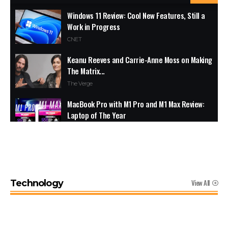
Windows 11 Review: Cool New Features, Still a
Work in Progress
CNET
Keanu Reeves and Carrie-Anne Moss on Making
The Matrix...
The Verge
MacBook Pro with M1 Pro and M1 Max Review:
Laptop of The Year
The Verge
Windows 11: An Overhaul in Progress
The Verge
View All
Technology
Google Pixel 6 and 6 Pro Hands-on: Big
Screens, Big Ambitions, Small Price
The Verge