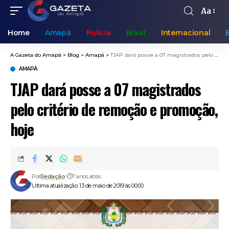
Aa
Home
Amapá
Polícia
Brasil
Internacional
A Gazeta do Amapá
>
Blog
>
Amapá
>
TJAP dará posse a 07 magistrados pelo critério de remoção e promoção, hoje
AMAPÁ
TJAP dará posse a 07 magistrados
pelo critério de remoção e promoção,
hoje
Por
Redação
7 anos atrás
Ultima atualização: 13 de maio de 2019 às 00:00