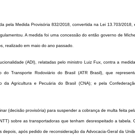
uída pela Medida Provisória 832/2018, convertida na Lei 13.703/2018, 
egulamentou. A medida foi uma concessão do então governo de Miche
s, realizado em maio do ano passado.
cionalidade (ADI), relatadas pelo ministro Luiz Fux, contra a medida
 do Transporte Rodoviário do Brasil (ATR Brasil), que represent
o da Agricultura e Pecuária do Brasil (CNA); e pela Confederaçã
r (decisão provisória) para suspender a cobrança de multa feita pel
ANTT) sobre as transportadoras que tenham desrespeitado a tabela. 
ias depois, após pedido de reconsideração da Advocacia-Geral da Uniã