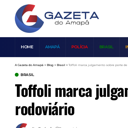
HOME
AMAPÁ
POLÍCIA
BRASIL
I
A Gazeta do Amapá
>
Blog
>
Brasil
>
Toffoli marca julgamento sobre porte de 
BRASIL
Toffoli marca julg
rodoviário