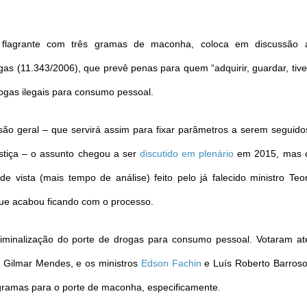
flagrante com três gramas de maconha, coloca em discussão 
ogas (11.343/2006), que prevê penas para quem “adquirir, guardar, tive
rogas ilegais para consumo pessoal.
ão geral – que servirá assim para fixar parâmetros a serem seguido
stiça – o assunto chegou a ser
discutido em plenário
em 2015, mas 
e vista (mais tempo de análise) feito pelo já falecido ministro Teor
que acabou ficando com o processo.
riminalização do porte de drogas para consumo pessoal. Votaram at
ro Gilmar Mendes, e os ministros
Edson Fachin
e Luís Roberto Barroso
ramas para o porte de maconha, especificamente.