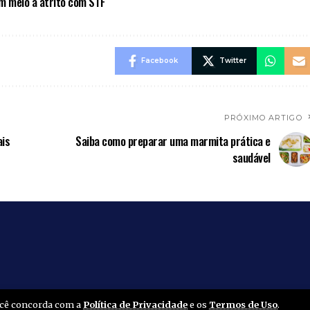
em meio a atrito com STF
Facebook
Twitter
PRÓXIMO ARTIGO
ais
Saiba como preparar uma marmita prática e
saudável
você concorda com a
Política de Privacidade
e os
Termos de Uso
.
Home
Amapá
Polícia
Brasil