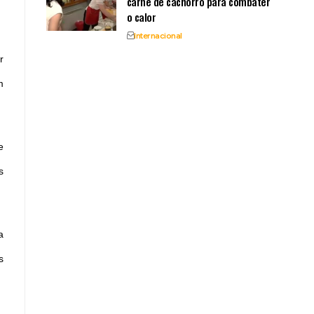
carne de cachorro para combater
o calor
Internacional
r
m
e
s
a
s