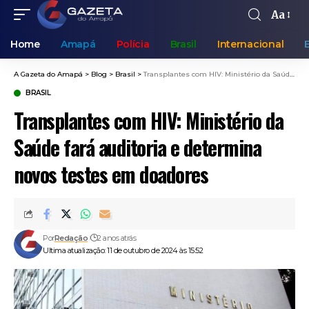
Aa
Home
Amapá
Polícia
Brasil
Internacional
A Gazeta do Amapá
>
Blog
>
Brasil
>
Transplantes com HIV: Ministério da Saúde fará auditoria e determina novos testes em doadores
BRASIL
Transplantes com HIV: Ministério da
Saúde fará auditoria e determina
novos testes em doadores
Por
Redação
2 anos atrás
Ultima atualização: 11 de outubro de 2024 às 15:52