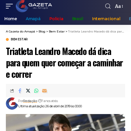
Aa
Home
Amapá
Polícia
Brasil
Internacional
A Gazeta do Amapá
>
Blog
>
Bem Estar
>
Triatleta Leandro Macedo dá dica para quem quer começar a caminhar e correr
BEM ESTAR
Triatleta Leandro Macedo dá dica
para quem quer começar a caminhar
e correr
Por
Redação
7 anos atrás
Ultima atualização: 26 de abril de 2019 às 00:00