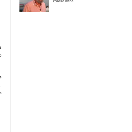
José Altino
s
o
s
,
s