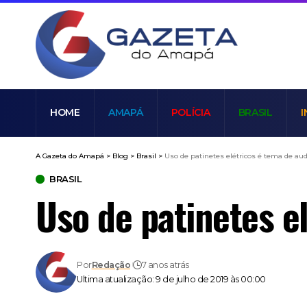
HOME
AMAPÁ
POLÍCIA
BRASIL
I
A Gazeta do Amapá
>
Blog
>
Brasil
>
Uso de patinetes elétricos é tema de aud
BRASIL
Uso de patinetes e
Por
Redação
7 anos atrás
Ultima atualização: 9 de julho de 2019 às 00:00