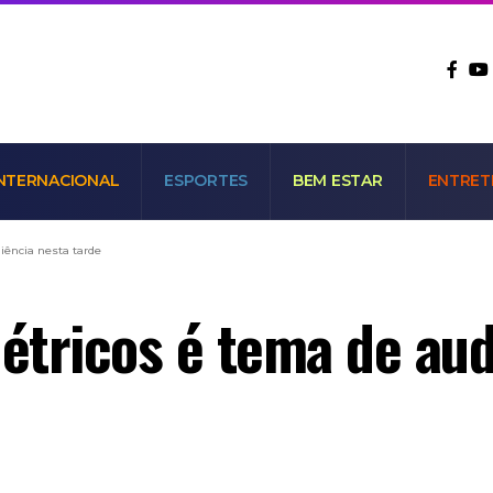
NTERNACIONAL
ESPORTES
BEM ESTAR
ENTRET
iência nesta tarde
létricos é tema de aud