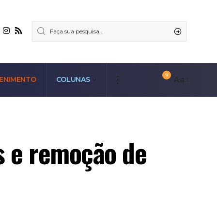
9
Aa
ENIMENTO
COLUNAS
as e remoção de