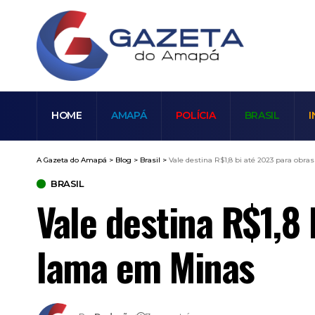
HOME
AMAPÁ
POLÍCIA
BRASIL
I
A Gazeta do Amapá
>
Blog
>
Brasil
>
Vale destina R$1,8 bi até 2023 para obr
BRASIL
Vale destina R$1,8
lama em Minas