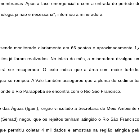
s membranas. Após a fase emergencial e com a entrada do período d
cnologia já não é necessária”, informou a mineradora.
sendo monitorado diariamente em 66 pontos e aproximadamente 1,
itos já foram realizadas. No início do mês, a mineradora divulgou u
rá ser recuperado. O texto indica que a área com maior turbide
 que se rompeu. A Vale também assegurou que a pluma de sedimento
s, onde o Rio Paraopeba se encontra com o Rio São Francisco.
o das Águas (Igam), órgão vinculado à Secretaria de Meio Ambiente 
(Semad) negou que os rejeitos tenham atingido o Rio São Francisco
e permitiu coletar 4 mil dados e amostras na região atingida pel