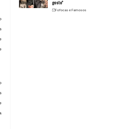
gosto”
Fofocas e Famosos
o
s
e
e
o
s
e
a