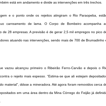
também está em andamento e divide as intervenções em três trechos.
ragem e o ponto onde os rejeitos atingiram o Rio Paraopeba, estã
tínuo carreamento de lama. O Corpo de Bombeiro acompanha a
ão de 28 empresas. A previsão é de gerar 2,5 mil empregos no pico d
lhadores atuando nas intervenções, sendo mais de 700 de Brumadinho 
ue vazou alcançou primeiro o Ribeirão Ferro-Carvão e depois o Ri
ontra o rejeito mais espesso. “Estima-se que ali estejam depositado
 do material”, ddsse a mineradora. Até agora foram removidos cerca d
depositados em uma área dentro da Mina Córrego do Feijão já definid
.