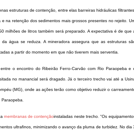
as estruturas de contenção, entre elas barreiras hidráulicas filtrantes
 e na retenção dos sedimentos mais grossos presentes no rejeito. U
0 milhões de litros também será preparado. A expectativa é de que 
 da água se reduza. A mineradora assegura que as estruturas sã
tadas a partir do momento em que não tiverem mais serventia.
 entre o encontro do Ribeirão Ferro-Carvão com Rio Paraopeba e 
tada no manancial será dragado. Já o terceiro trecho vai até a Usin
 Pompéu (MG), onde as ações terão como objetivo reduzir o carreament
io Paraopeba.
ha
membranas de contenção
instaladas neste trecho. “Os equipamento
entos ultrafinos, minimizando o avanço da pluma de turbidez. No dia 