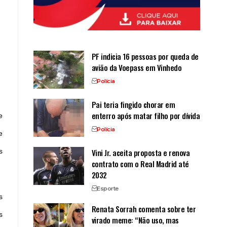
PF indicia 16 pessoas por queda de
avião da Voepass em Vinhedo
Polícia
Pai teria fingido chorar em
enterro após matar filho por dívida
e
Polícia
e
Vini Jr. aceita proposta e renova
s
contrato com o Real Madrid até
2032
Esporte
s
Renata Sorrah comenta sobre ter
s
virado meme: “Não uso, mas