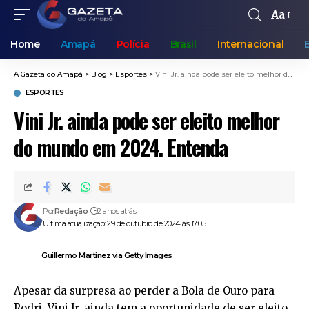
Aa
Home
Amapá
Polícia
Brasil
Internacional
A Gazeta do Amapá
>
Blog
>
Esportes
>
Vini Jr. ainda pode ser eleito melhor do mundo em 2024. Entenda
ESPORTES
Vini Jr. ainda pode ser eleito melhor
do mundo em 2024. Entenda
Por
Redação
2 anos atrás
Ultima atualização: 29 de outubro de 2024 às 17:05
Guillermo Martinez via Getty Images
Apesar da surpresa ao perder a Bola de Ouro para
Rodri, Vini Jr. ainda tem a oportunidade de ser eleito