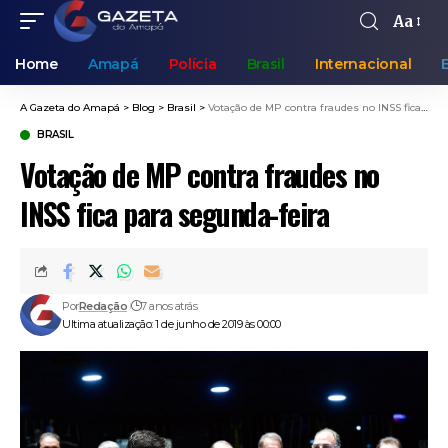
Aa
Home
Amapá
Polícia
Brasil
Internacional
A Gazeta do Amapá
>
Blog
>
Brasil
>
Votação de MP contra fraudes no INSS fica para segunda-feira
BRASIL
Votação de MP contra fraudes no
INSS fica para segunda-feira
Por
Redação
7 anos atrás
Ultima atualização: 1 de junho de 2019 às 00:00