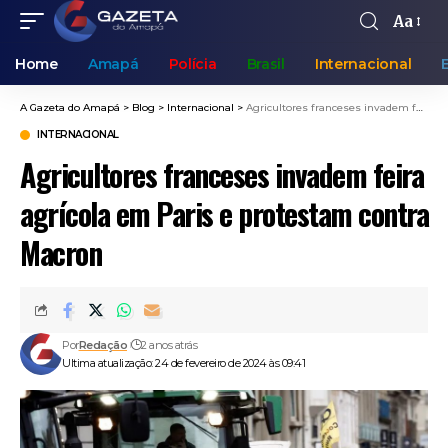
Aa
Home
Amapá
Polícia
Brasil
Internacional
A Gazeta do Amapá
>
Blog
>
Internacional
>
Agricultores franceses invadem feira agrícola em Paris e protestam contra Macron
INTERNACIONAL
Agricultores franceses invadem feira
agrícola em Paris e protestam contra
Macron
Por
Redação
2 anos atrás
Ultima atualização: 24 de fevereiro de 2024 às 09:41