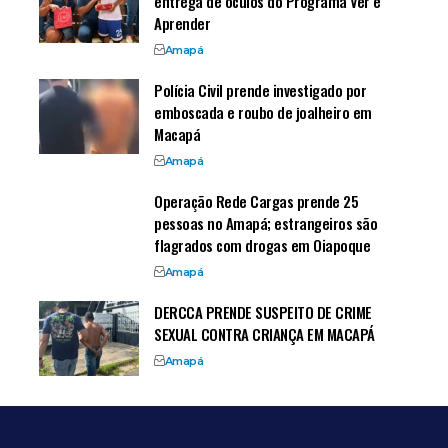
entrega de óculos do Programa Ver e
Aprender
Amapá
Polícia Civil prende investigado por
emboscada e roubo de joalheiro em
Macapá
Amapá
Operação Rede Cargas prende 25
pessoas no Amapá; estrangeiros são
flagrados com drogas em Oiapoque
Amapá
DERCCA PRENDE SUSPEITO DE CRIME
SEXUAL CONTRA CRIANÇA EM MACAPÁ
Amapá