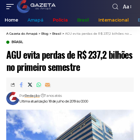
Aa
Home
Amapá
Polícia
Brasil
Internacional
A Gazeta do Amapá
>
Blog
>
Brasil
>
AGU evita perdas de R$ 237,2 bilhões no primeiro semestre
BRASIL
AGU evita perdas de R$ 237,2 bilhões
no primeiro semestre
Por
Redação
7 anos atrás
Ultima atualização: 18 de julho de 2019 às 00:00