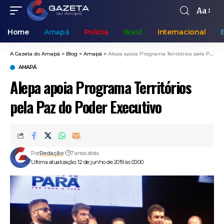
Aa
Home
Amapá
Polícia
Brasil
Internacional
A Gazeta do Amapá
>
Blog
>
Amapá
>
Alepa apoia Programa Territórios pela Paz do Poder Executivo
AMAPÁ
Alepa apoia Programa Territórios
pela Paz do Poder Executivo
Por
Redação
7 anos atrás
Ultima atualização: 12 de junho de 2019 às 00:00