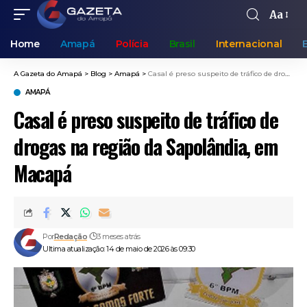
Aa
Home
Amapá
Polícia
Brasil
Internacional
A Gazeta do Amapá
>
Blog
>
Amapá
>
Casal é preso suspeito de tráfico de drogas na região da Sapolândia, em Macapá
AMAPÁ
Casal é preso suspeito de tráfico de
drogas na região da Sapolândia, em
Macapá
Por
Redação
3 meses atrás
Ultima atualização: 14 de maio de 2026 às 09:30