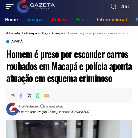
Aa
Home
Amapá
Polícia
Brasil
Internacional
A Gazeta do Amapá
>
Blog
>
Amapá
>
Homem é preso por esconder carros roubados em Macapá e polícia aponta atuação em esquema criminoso
AMAPÁ
Homem é preso por esconder carros
roubados em Macapá e polícia aponta
atuação em esquema criminoso
Por
Redação
2 meses atrás
Ultima atualização: 23 de junho de 2026 às 08:07