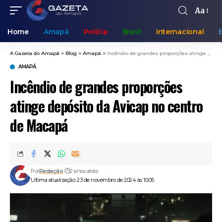
Aa
Home
Amapá
Polícia
Brasil
Internacional
A Gazeta do Amapá
>
Blog
>
Amapá
>
Incêndio de grandes proporções atinge depósito da Avicap no centro de Macapá
AMAPÁ
Incêndio de grandes proporções
atinge depósito da Avicap no centro
de Macapá
Por
Redação
2 anos atrás
Ultima atualização: 23 de novembro de 2024 às 10:05