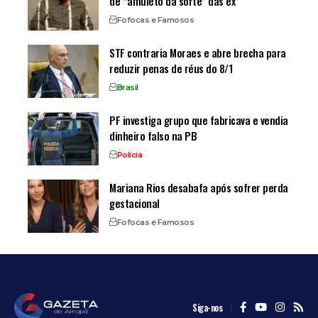
de “amuleto da sorte” das ex
Fofocas e Famosos
STF contraria Moraes e abre brecha para
reduzir penas de réus do 8/1
Brasil
PF investiga grupo que fabricava e vendia
dinheiro falso na PB
Polícia
Mariana Rios desabafa após sofrer perda
gestacional
Fofocas e Famosos
Siga-nos