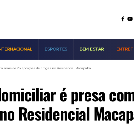
NTERNACIONAL
ESPORTES
BEM ESTAR
ENTRET
com mais de 280 porções de drogas no Residencial Macapaba
omiciliar é presa co
 no Residencial Maca