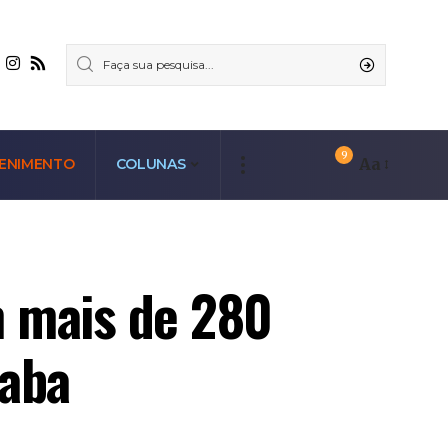
9
Aa
ENIMENTO
COLUNAS
m mais de 280
paba