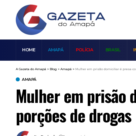
HOME
AMAPÁ
POLÍCIA
BRASIL
I
A Gazeta do Amapá
>
Blog
>
Amapá
>
Mulher em prisão domiciliar é presa 
AMAPÁ
Mulher em prisão d
porções de drogas