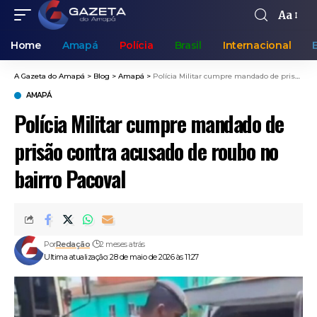
Aa
Home
Amapá
Polícia
Brasil
Internacional
A Gazeta do Amapá
>
Blog
>
Amapá
>
Polícia Militar cumpre mandado de prisão contra acusado de roubo no bairro Pacoval
AMAPÁ
Polícia Militar cumpre mandado de
prisão contra acusado de roubo no
bairro Pacoval
Por
Redação
2 meses atrás
Ultima atualização: 28 de maio de 2026 às 11:27