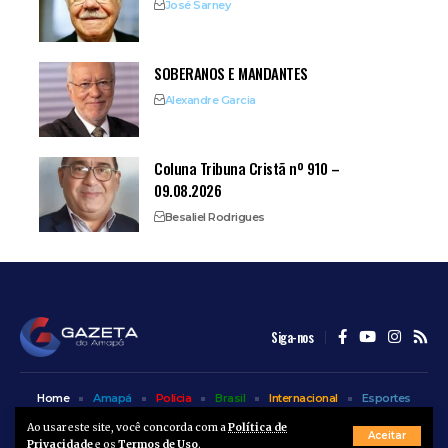
José Sarney
SOBERANOS E MANDANTES
Alexandre Garcia
Coluna Tribuna Cristã nº 910 –
09.08.2026
Besaliel Rodrigues
Siga-nos
Home
Amapá
Polícia
Brasil
Internacional
Esportes
Bem Estar
Entretenimento
Colunas
Ao usar este site, você concorda com a
Política de
Aceitar
Privacidade
e os
Termos de Uso
.