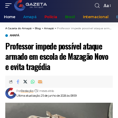
Aa
Home
Amapá
Polícia
Brasil
Internacional
A Gazeta do Amapá
>
Blog
>
Amapá
>
Professor impede possível ataque armado em escola de Mazagão Novo e evita tragédia
AMAPÁ
Professor impede possível ataque
armado em escola de Mazagão Novo
e evita tragédia
Por
Redação
2 meses atrás
Ultima atualização: 25 de junho de 2026 às 08:59