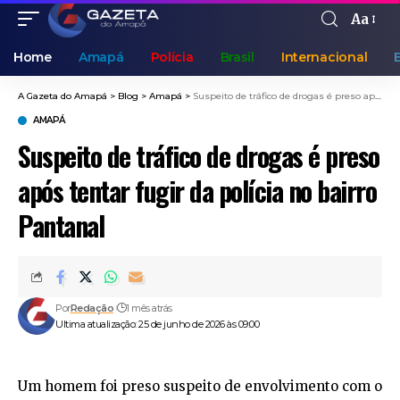
Aa
Home
Amapá
Polícia
Brasil
Internacional
A Gazeta do Amapá
>
Blog
>
Amapá
>
Suspeito de tráfico de drogas é preso após tentar fugir da polícia no bairro Pantanal
AMAPÁ
Suspeito de tráfico de drogas é preso
após tentar fugir da polícia no bairro
Pantanal
Por
Redação
1 mês atrás
Ultima atualização: 25 de junho de 2026 às 09:00
Um homem foi preso suspeito de envolvimento com o