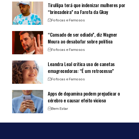
Tirullipa terá que indenizar mulheres por
“brincadeira” na Farofa da Gkay
Fofocas e Famosos
“Cansado de ser odiado”, diz Wagner
Moura ao desabafar sobre política
Fofocas e Famosos
Leandra Leal critica uso de canetas
emagrecedoras: “É um retrocesso”
Fofocas e Famosos
Apps de dopamina podem prejudicar o
cérebro e causar efeito vicioso
Bem Estar