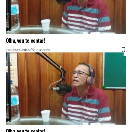
Olha, vou te contar!
Por
José Caxias
4 dias atrás
Olha, vou te contar!