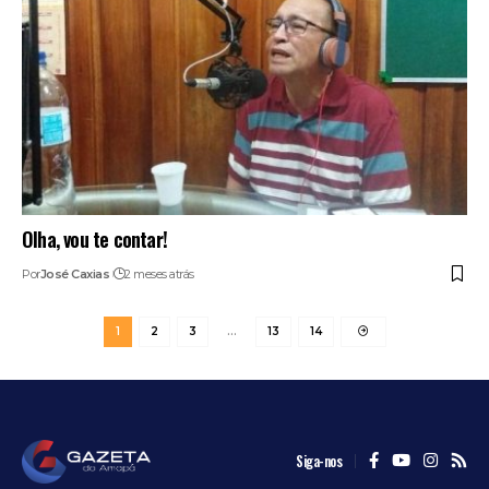
Olha, vou te contar!
Por
José Caxias
2 meses atrás
1
2
3
…
13
14
Siga-nos