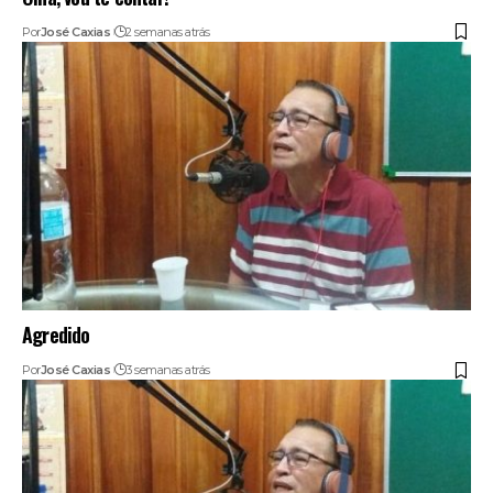
Por
José Caxias
2 semanas atrás
Agredido
Por
José Caxias
3 semanas atrás