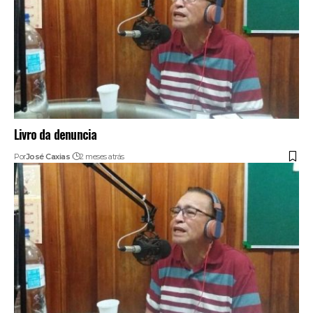
Livro da denuncia
Por
José Caxias
2 meses atrás