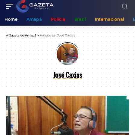
Home
Amapá
Polícia
Brasil
Internacional
A Gazeta do Amapá
>
Artigos by: José Caxias
José Caxias