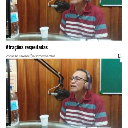
Atrações respeitadas
Por
José Caxias
4 semanas atrás