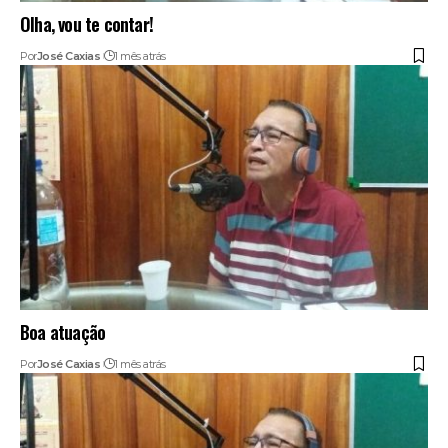
Olha, vou te contar!
Por
José Caxias
1 mês atrás
Boa atuação
Por
José Caxias
1 mês atrás