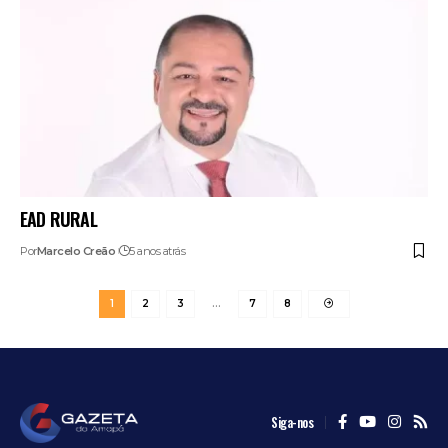
EAD RURAL
Por
Marcelo Creão
5 anos atrás
1
2
3
…
7
8
Siga-nos