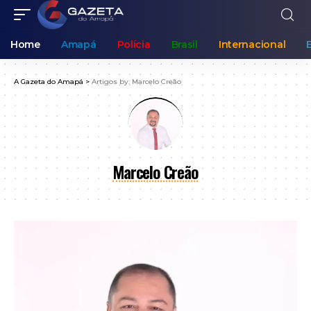
Home
Amapá
Polícia
Brasil
Internacional
A Gazeta do Amapá
>
Artigos by: Marcelo Creão
Marcelo Creão