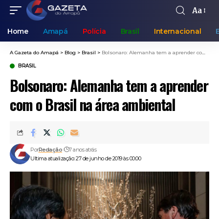
Aa
Home
Amapá
Polícia
Brasil
Internacional
A Gazeta do Amapá
>
Blog
>
Brasil
>
Bolsonaro: Alemanha tem a aprender com o Brasil na área ambiental
BRASIL
Bolsonaro: Alemanha tem a aprender
com o Brasil na área ambiental
Por
Redação
7 anos atrás
Ultima atualização: 27 de junho de 2019 às 00:00