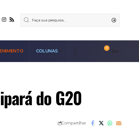
9
Aa
ENIMENTO
COLUNAS
cipará do G20
Compartilhar