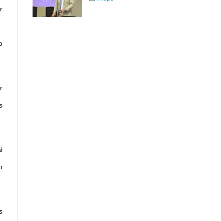
r
o
r
s
i
o
s