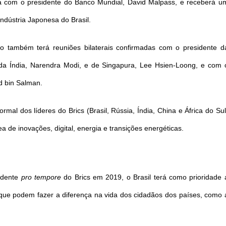
rá com o presidente do Banco Mundial, David Malpass, e receberá u
ndústria Japonesa do Brasil.
iro também terá reuniões bilaterais confirmadas com o presidente d
s da Índia, Narendra Modi, e de Singapura, Lee Hsien-Loong, e com 
d bin Salman.
mal dos líderes do Brics (Brasil, Rússia, Índia, China e África do Sul
de inovações, digital, energia e transições energéticas.
idente
pro tempore
do Brics em 2019, o Brasil terá como prioridade 
 que podem fazer a diferença na vida dos cidadãos dos países, como 