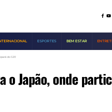
NTERNACIONAL
ESPORTES
BEM ESTAR
ENTRET
cipará do G20
ra o Japão, onde parti