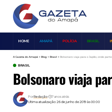
HOME
AMAPÁ
POLÍCIA
BRASIL
I
A Gazeta do Amapá
>
Blog
>
Brasil
>
Bolsonaro viaja para o Japão, onde parti
BRASIL
Bolsonaro viaja pa
Por
Redação
7 anos atrás
Ultima atualização: 26 de junho de 2019 às 00:00