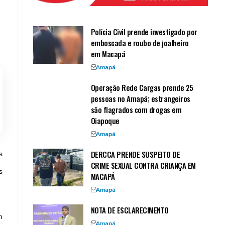
Polícia Civil prende investigado por
emboscada e roubo de joalheiro
em Macapá
Amapá
Operação Rede Cargas prende 25
pessoas no Amapá; estrangeiros
são flagrados com drogas em
Oiapoque
Amapá
DERCCA PRENDE SUSPEITO DE
s
CRIME SEXUAL CONTRA CRIANÇA EM
s
MACAPÁ
Amapá
NOTA DE ESCLARECIMENTO
m
Amapá