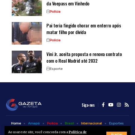
da Voepass em Vinhedo
Polícia
Pai teria fingido chorar em enterro após
matar filho por dívida
Polícia
Vini Jr. aceita proposta e renova contrato
com o Real Madrid até 2032
Esporte
Siga-nos
Home
Amapá
Polícia
Brasil
Internacional
Esportes
Bem Estar
Entretenimento
Colunas
Ao usar este site, você concorda com a
Política de
Aceitar