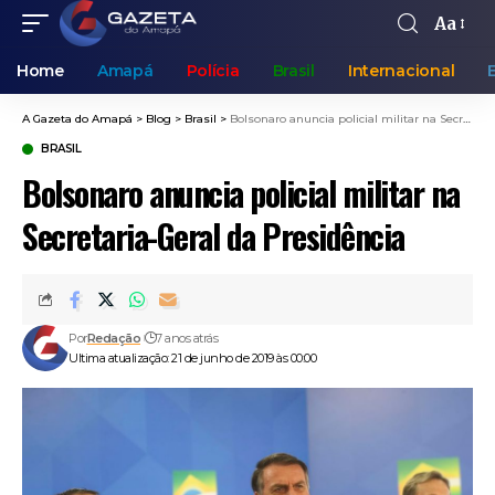
Aa
Home
Amapá
Polícia
Brasil
Internacional
A Gazeta do Amapá
>
Blog
>
Brasil
>
Bolsonaro anuncia policial militar na Secretaria-Geral da Presidência
BRASIL
Bolsonaro anuncia policial militar na
Secretaria-Geral da Presidência
Por
Redação
7 anos atrás
Ultima atualização: 21 de junho de 2019 às 00:00