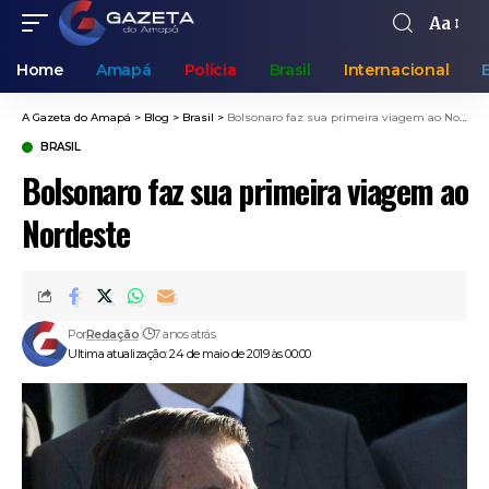
Aa
Home
Amapá
Polícia
Brasil
Internacional
A Gazeta do Amapá
>
Blog
>
Brasil
>
Bolsonaro faz sua primeira viagem ao Nordeste
BRASIL
Bolsonaro faz sua primeira viagem ao
Nordeste
Por
Redação
7 anos atrás
Ultima atualização: 24 de maio de 2019 às 00:00