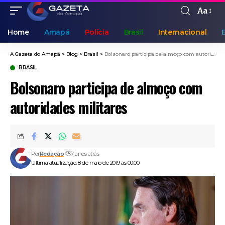
Aa
Home
Amapá
Polícia
Brasil
Internacional
A Gazeta do Amapá
>
Blog
>
Brasil
>
Bolsonaro participa de almoço com autoridades militares
BRASIL
Bolsonaro participa de almoço com
autoridades militares
Por
Redação
7 anos atrás
Ultima atualização: 8 de maio de 2019 às 00:00