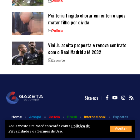
Polícia
Pai teria fingido chorar em enterro após
matar filho por dívida
Polícia
Vini Jr. aceita proposta e renova contrato
com o Real Madrid até 2032
Esporte
Siga-nos
Home
Amapá
Polícia
Brasil
Internacional
Esportes
Bem Estar
Entretenimento
Colunas
Ao usar este site, você concorda com a
Política de
Aceitar
Privacidade
e os
Termos de Uso
.
© A Gazeta do Amapá - 2025. Todos os direitos reservados.