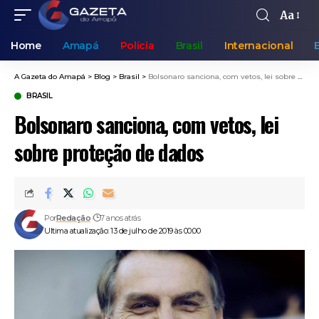
Aa
Home
Amapá
Polícia
Brasil
Internacional
A Gazeta do Amapá
>
Blog
>
Brasil
>
Bolsonaro sanciona, com vetos, lei sobre proteção de dados
BRASIL
Bolsonaro sanciona, com vetos, lei
sobre proteção de dados
Por
Redação
7 anos atrás
Ultima atualização: 13 de julho de 2019 às 00:00