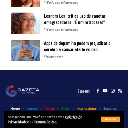
Fofocas e Famosos
Leandra Leal critica uso de canetas
emagrecedoras: “É um retrocesso”
Fofocas e Famosos
Apps de dopamina podem prejudicar o
cérebro e causar efeito vicioso
Bem Estar
Siga-nos
Home
Amapá
Polícia
Brasil
Internacional
Esportes
Bem Estar
Entretenimento
Colunas
Ao usar este site, você concorda com a
Política de
Aceitar
Privacidade
e os
Termos de Uso
.
© A Gazeta do Amapá - 2025. Todos os direitos reservados.