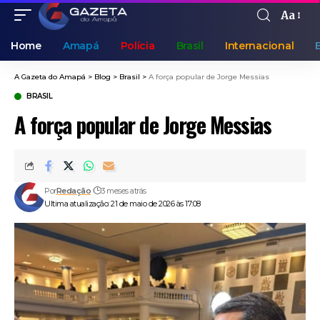
Aa
Home
Amapá
Polícia
Brasil
Internacional
A Gazeta do Amapá
>
Blog
>
Brasil
>
A força popular de Jorge Messias
BRASIL
A força popular de Jorge Messias
Por
Redação
3 meses atrás
Ultima atualização: 21 de maio de 2026 às 17:08