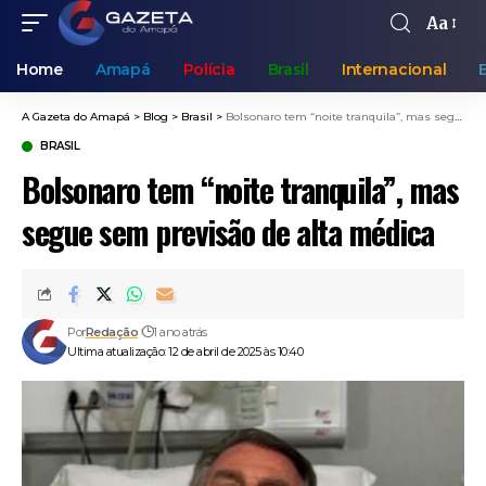
Aa
Home
Amapá
Polícia
Brasil
Internacional
A Gazeta do Amapá
>
Blog
>
Brasil
>
Bolsonaro tem “noite tranquila”, mas segue sem previsão de alta médica
BRASIL
Bolsonaro tem “noite tranquila”, mas
segue sem previsão de alta médica
Por
Redação
1 ano atrás
Ultima atualização: 12 de abril de 2025 às 10:40