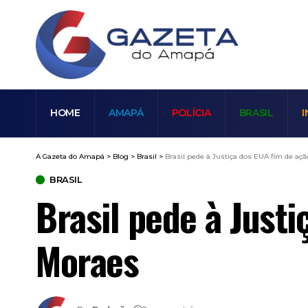
HOME
AMAPÁ
POLÍCIA
BRASIL
I
A Gazeta do Amapá
>
Blog
>
Brasil
>
Brasil pede à Justiça dos EUA fim de a
BRASIL
Brasil pede à Just
Moraes